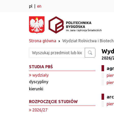
pl
en
Strona główna
Wydział Rolnictwa i Biotech
Wydz
Wpisz szukaną frazę
2026/
STUDIA PBŚ
ag
wydziały
pier
dyscypliny
pier
kierunki
arc
ROZPOCZĘCIE STUDIÓW
pier
2026/27