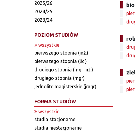
2025/26
bi
2024/25
pier
2023/24
dru
POZIOM STUDIÓW
rol
wszystkie
drug
pierwszego stopnia (inż.)
drug
pierwszego stopnia (lic.)
drugiego stopnia (mgr inż.)
zie
drugiego stopnia (mgr)
pier
jednolite magisterskie (jmgr)
pier
FORMA STUDIÓW
wszystkie
studia stacjonarne
studia niestacjonarne