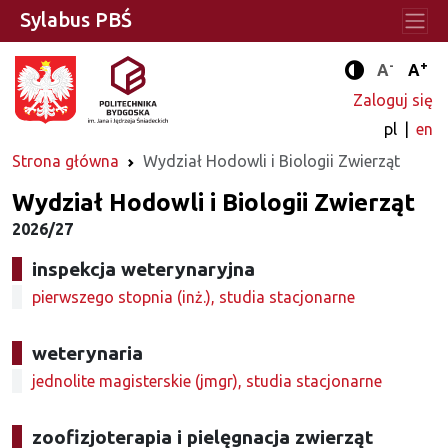
Sylabus PBŚ
-
+
Standard
Stan
A
A
Tryb zwięks
Zaloguj się
pl
en
Strona główna
Wydział Hodowli i Biologii Zwierząt
Wydział Hodowli i Biologii Zwierząt
2026/27
inspekcja weterynaryjna
pierwszego stopnia (inż.), studia stacjonarne
weterynaria
jednolite magisterskie (jmgr), studia stacjonarne
zoofizjoterapia i pielęgnacja zwierząt