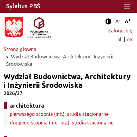
Sylabus PBŚ
-
+
Standard
Stan
A
A
Tryb zwięks
Zaloguj się
pl
en
Strona główna
Wydział Budownictwa, Architektury i Inżynierii
Środowiska
Wydział Budownictwa, Architektury
i Inżynierii Środowiska
2026/27
architektura
pierwszego stopnia (inż.), studia stacjonarne
drugiego stopnia (mgr inż.), studia stacjonarne