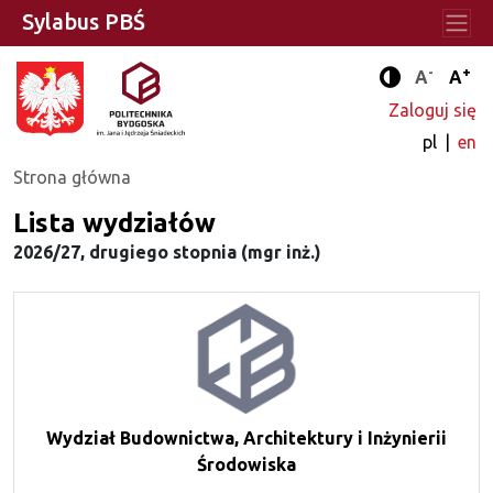
Sylabus PBŚ
-
+
Standard
Stan
A
A
Tryb zwięks
Zaloguj się
pl
en
Strona główna
Lista wydziałów
2026/27, drugiego stopnia (mgr inż.)
Wydział Budownictwa, Architektury i Inżynierii
Środowiska